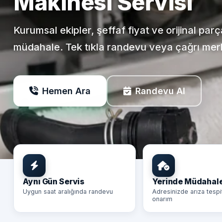
Makinesi Servisi
Kurumsal ekipler, şeffaf fiyat ve orijinal par
müdahale. Tek tıkla randevu veya çağrı mer
Hemen Ara
Randevu Al
Aynı Gün Servis
Yerinde Müdahal
Uygun saat aralığında randevu
Adresinizde arıza tespi
onarım