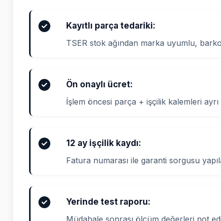
Kayıtlı parça tedariki:
TSER stok ağından marka uyumlu, barkod
Ön onaylı ücret:
İşlem öncesi parça + işçilik kalemleri ayrı 
12 ay işçilik kaydı:
Fatura numarası ile garanti sorgusu yapıla
Yerinde test raporu:
Müdahale sonrası ölçüm değerleri not edi