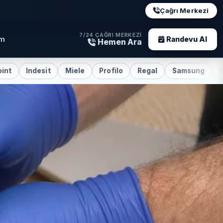
Çağrı Merkezi
7/24 ÇAĞRI MERKEZI
im
Randevu Al
Hemen Ara
sit
Miele
Profilo
Regal
Samsung
Siemens