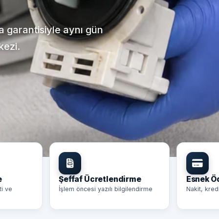
ça garantisiyle aynı gün
kezi.
e
Şeffaf Ücretlendirme
Esnek 
ti ve
İşlem öncesi yazılı bilgilendirme
Nakit, kred