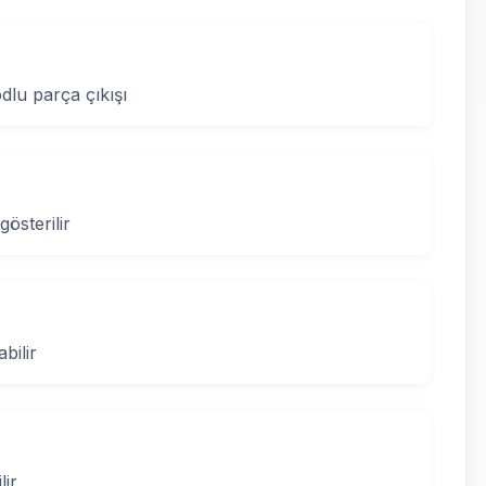
lu parça çıkışı
gösterilir
bilir
lir