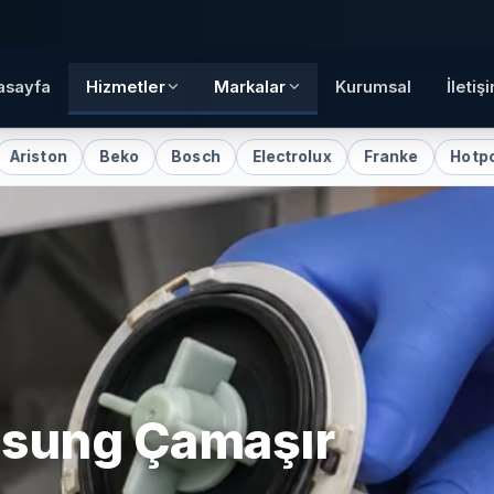
asayfa
Hizmetler
Markalar
Kurumsal
İletiş
Beko
Bosch
Electrolux
Franke
Hotpoint
Inde
sung
Çamaşır